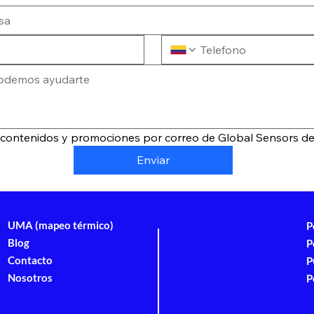
r contenidos y promociones por correo de Global Sensors d
Enviar
UMA (mapeo térmico)
P
Blog
P
Contacto
P
Nosotros
P