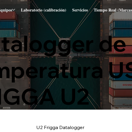
quipos
Laboratorio (calibración)
Servicios
Tiempo Real (Marcas
talogger de
mperatura U
IGGA U2​
U2 Frigga Datalogger