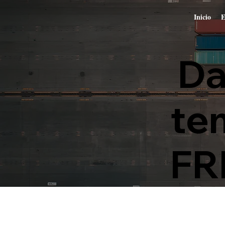
Inicio
E
Da
te
FR