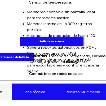
Sensor de temperatura.
Monitoreo confiable sin pantalla, ideal
para transporte masivo
Memoria interna de 16.000 registros
por ciclo
Autonomía de operación de hasta 120
días
Solicita asesoría
Genera reportes automáticos en PDF y
CSV al conectarse por USB
Industrias
: Transporte refrigerado, Farmac
formación detallada
Dispositivo de un solo uso, diseñado
Avicola, Agroindustria en general.
para exportaciones y control en cadena
de frío
Compártelo en redes sociales:
ón
Ficha técnica
Recurso Multimedia