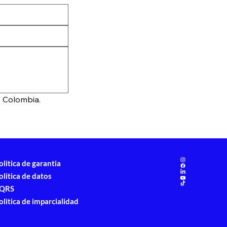
e Colombia.
olitica de garantia
olitica de datos
QRS
olitica de imparcialidad