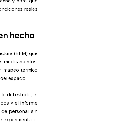
echa y hora, que 
diciones reales 
ien hecho
ctura (BPM) que 
 medicamentos, 
un mapeo térmico 
del espacio.
o del estudio, el 
pos y el informe 
de personal, sin 
or experimentado 