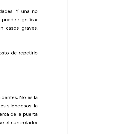
dades. Y una no 
uede significar 
en casos graves, 
sto de repetirlo 
dentes. No es la 
s silenciosos: la 
rca de la puerta 
e el controlador 