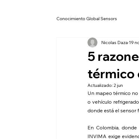
Inicio
E
Conocimiento Global Sensors
Nicolas Daza
19 n
5 razone
térmico
Actualizado:
2 jun
Un mapeo térmico no es
o vehículo refrigerad
donde está el sensor f
En Colombia, donde e
INVIMA exige evidenci