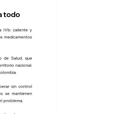
a todo
 IVb: caliente y 
de medicamentos 
o de Salud, que 
ritorio nacional. 
Colombia.
rar sin control 
es se mantienen 
el problema.