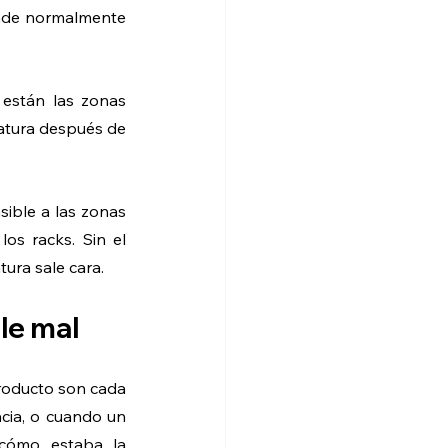
nde normalmente 
están las zonas 
atura después de 
ible a las zonas 
os racks. Sin el 
tura sale cara.
le mal
roducto son cada 
cia, o cuando un 
cómo estaba la 