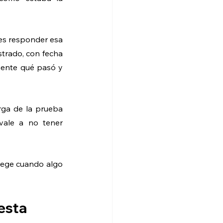
es responder esa 
trado, con fecha 
mente qué pasó y 
rga de la prueba 
ale a no tener 
tege cuando algo 
uesta