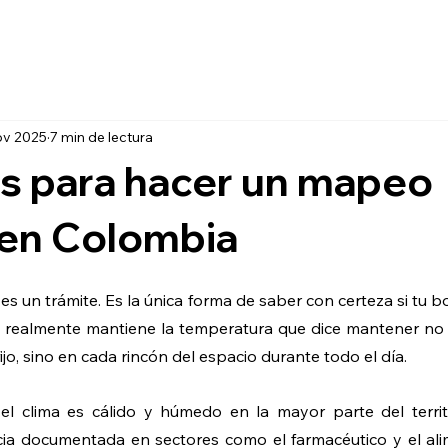
quipos
Laboratorio (calibración)
Servicios
Tiempo Real (Marcas
ov 2025
7 min de lectura
s para hacer un mapeo
 en Colombia
 un trámite. Es la única forma de saber con certeza si tu bo
o realmente mantiene la temperatura que dice mantener no 
ijo, sino en cada rincón del espacio durante todo el día.
l clima es cálido y húmedo en la mayor parte del territo
a documentada en sectores como el farmacéutico y el alim