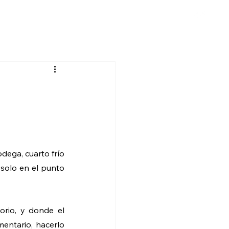
)
Sector Salud
UMA (mapeo térmico)
Contacto
Blog
dega, cuarto frío 
solo en el punto 
rio, y donde el 
entario, hacerlo 