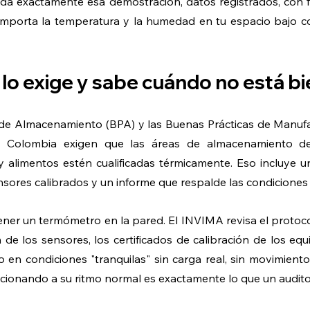
a exactamente esa demostración, datos registrados, con f
porta la temperatura y la humedad en tu espacio bajo con
 lo exige y sabe cuándo no está b
 de Almacenamiento (BPA) y las Buenas Prácticas de Manufa
 Colombia exigen que las áreas de almacenamiento de
y alimentos estén cualificadas térmicamente. Eso incluye 
ores calibrados y un informe que respalde las condiciones 
ener un termómetro en la pared. El INVIMA revisa el protocol
de los sensores, los certificados de calibración de los equi
 en condiciones "tranquilas" sin carga real, sin movimiento 
uncionando a su ritmo normal es exactamente lo que un audit